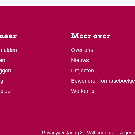
 naar
Meer over
 melden
Over ons
en
Nieuws
ggen
Projecten
ag
Bewonersinformatieboekje
melden
Werken bij
Privacyverklaring St. Willibrordus
Algem