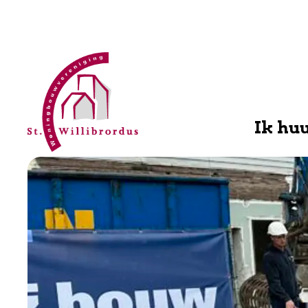
WBV
Willibrordus
Ik hu