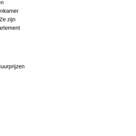
en
oonkamer
Ze zijn
artement
Huurprijzen