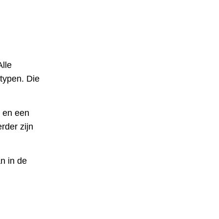
lle
typen. Die
 en een
rder zijn
n in de