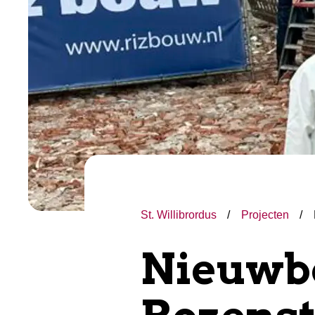
St. Willibrordus
Projecten
Nieuwb