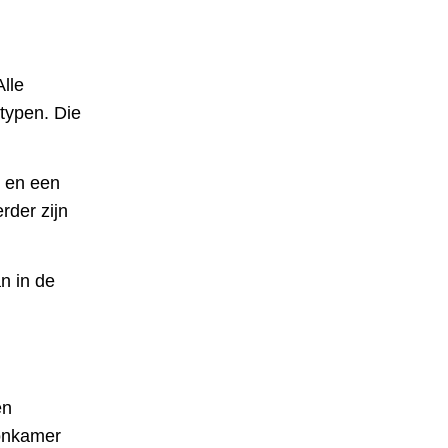
lle
typen. Die
 en een
rder zijn
n in de
en
oonkamer