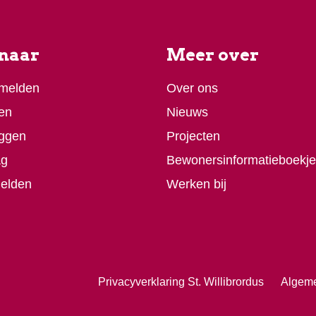
 naar
Meer over
 melden
Over ons
en
Nieuws
ggen
Projecten
ag
Bewonersinformatieboekje
melden
Werken bij
Privacyverklaring St. Willibrordus
Algem