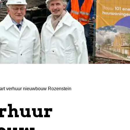
art verhuur nieuwbouw Rozenstein
erhuur