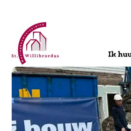
WBV
Willibrordus
Ik hu