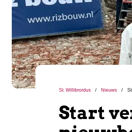
St. Willibrordus
Nieuws
St
Start v