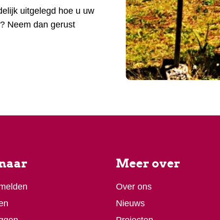
idelijk uitgelegd hoe u uw
g? Neem dan gerust
 naar
Meer over
 melden
Over ons
en
Nieuws