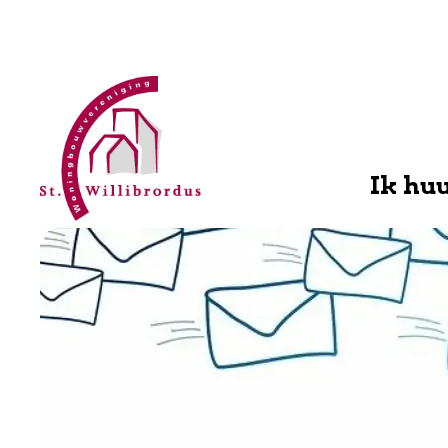
WBV
Willibrordus
Ik hu