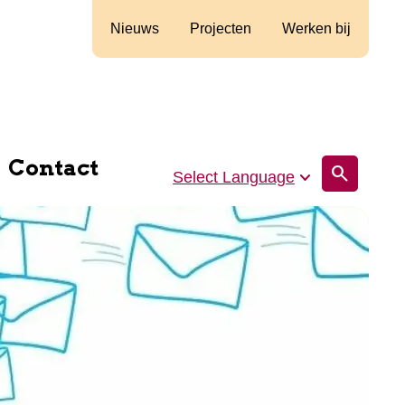
Nieuws
Projecten
Werken bij
Contact
search
Select Language