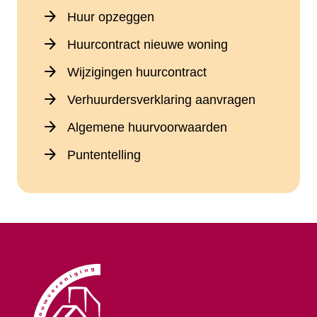
arrow_forward
Huur opzeggen
arrow_forward
Huurcontract nieuwe woning
arrow_forward
Wijzigingen huurcontract
arrow_forward
Verhuurdersverklaring aanvragen
arrow_forward
Algemene huurvoorwaarden
arrow_forward
Puntentelling