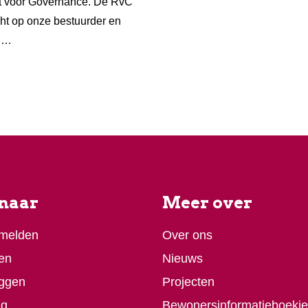
t voor Governance. De RvC
cht op onze bestuurder en
. …
 naar
Meer over
 melden
Over ons
en
Nieuws
ggen
Projecten
ag
Bewonersinformatieboekje