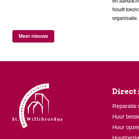
en aandach
houdt toezi
organisatie
Meer nieuws
Direct
Reparatie
Huur betal
Huur opze
Huurtoesl