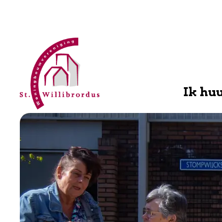
WBV
Willibrordus
Ik hu