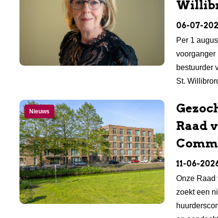
Willib
06-07-20
Per 1 augus
voorganger 
bestuurder
St. Willibro
Gezoch
Nieuws
Raad 
Commi
11-06-202
Onze Raad 
zoekt een n
huurderscom