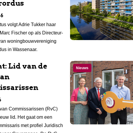
rordus
26
tus volgt Adrie Tukker haar
Marc Fischer op als Directeur-
 van woningbouwvereniging
rdus in Wassenaar.
t: Lid van de
Nieuws
van
ssarissen
6
van Commissarissen (RvC)
ieuw lid. Het gaat om een
missaris met profiel Juridisch